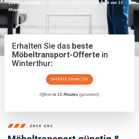
100% unverbindlich
– Garantiert eine Antwort
innerhalb von 15
Minuten
.
Erhalten Sie das
beste
Möbeltransport-Offerte
in
Winterthur:
OFFERTE ERHALTEN
Offerte
in 15 Minuten
(garantiert).
ÜBER UNS