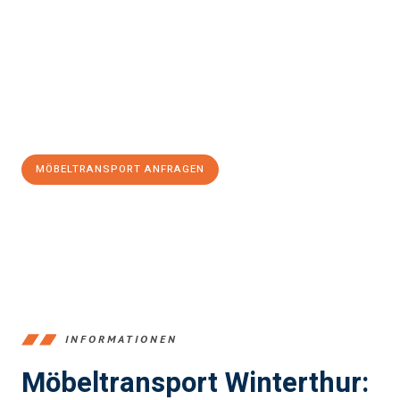
und stressfrei Möbeltransport in Winterthur
sein kann. Unser
Expertenteam steht bereit, um Ihnen einen reibungslosen Ablauf
zu garantieren.
Jetzt
unverbindliche Offerte
erhalten & 100
CHF sparen:
MÖBELTRANSPORT ANFRAGEN
+41525880560
INFORMATIONEN
Möbeltransport Winterthur: