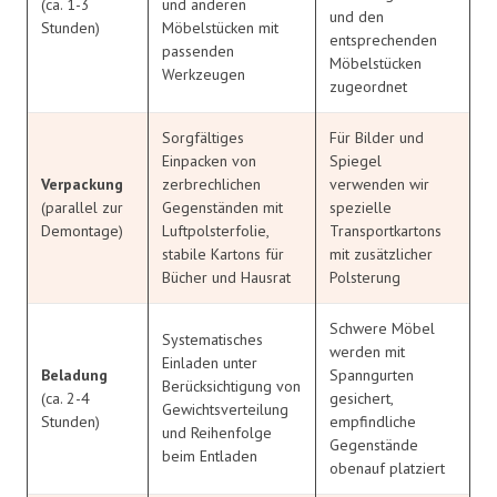
(ca. 1-3
und anderen
und den
Stunden)
Möbelstücken mit
entsprechenden
passenden
Möbelstücken
Werkzeugen
zugeordnet
Sorgfältiges
Für Bilder und
Einpacken von
Spiegel
Verpackung
zerbrechlichen
verwenden wir
(parallel zur
Gegenständen mit
spezielle
Demontage)
Luftpolsterfolie,
Transportkartons
stabile Kartons für
mit zusätzlicher
Bücher und Hausrat
Polsterung
Schwere Möbel
Systematisches
werden mit
Einladen unter
Beladung
Spanngurten
Berücksichtigung von
(ca. 2-4
gesichert,
Gewichtsverteilung
Stunden)
empfindliche
und Reihenfolge
Gegenstände
beim Entladen
obenauf platziert