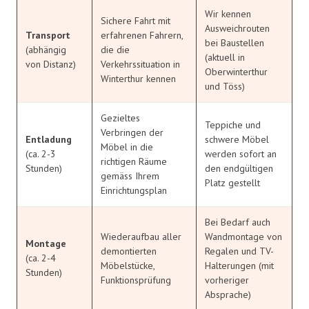
Wir kennen
Sichere Fahrt mit
Ausweichrouten
Transport
erfahrenen Fahrern,
bei Baustellen
(abhängig
die die
(aktuell in
von Distanz)
Verkehrssituation in
Oberwinterthur
Winterthur kennen
und Töss)
Gezieltes
Teppiche und
Verbringen der
Entladung
schwere Möbel
Möbel in die
(ca. 2-3
werden sofort an
richtigen Räume
Stunden)
den endgültigen
gemäss Ihrem
Platz gestellt
Einrichtungsplan
Bei Bedarf auch
Wiederaufbau aller
Wandmontage von
Montage
demontierten
Regalen und TV-
(ca. 2-4
Möbelstücke,
Halterungen (mit
Stunden)
Funktionsprüfung
vorheriger
Absprache)