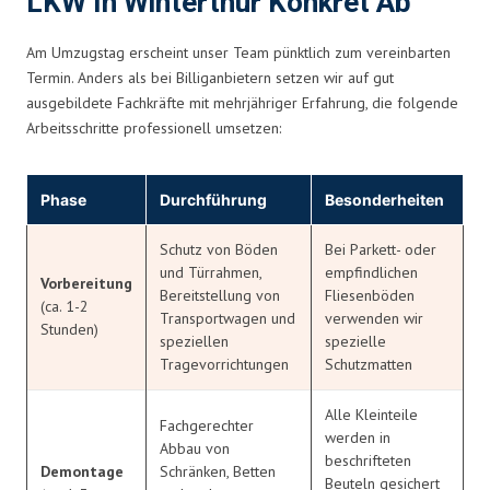
LKW In Winterthur Konkret Ab
Am Umzugstag erscheint unser Team pünktlich zum vereinbarten
Termin. Anders als bei Billiganbietern setzen wir auf gut
ausgebildete Fachkräfte mit mehrjähriger Erfahrung, die folgende
Arbeitsschritte professionell umsetzen:
Phase
Durchführung
Besonderheiten
Schutz von Böden
Bei Parkett- oder
und Türrahmen,
empfindlichen
Vorbereitung
Bereitstellung von
Fliesenböden
(ca. 1-2
Transportwagen und
verwenden wir
Stunden)
speziellen
spezielle
Tragevorrichtungen
Schutzmatten
Alle Kleinteile
Fachgerechter
werden in
Abbau von
beschrifteten
Demontage
Schränken, Betten
Beuteln gesichert