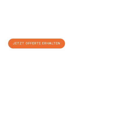
Winterthur
zum Best-Preis!
Nutzen Sie die Gelegenheit für einen
stressfreien Umzug
mit
maximalem Komfort:
JETZT OFFERTE ERHALTEN