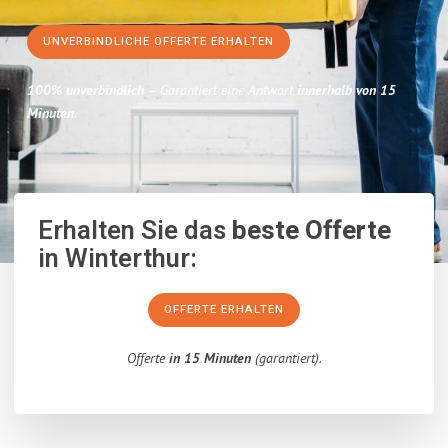
UNVERBINDLICHE OFFERTE ERHALTEN
100% unverbindlich
– Garantiert eine Antwort
innerhalb von 15
Minuten
.
Erhalten Sie das
beste Offerte
in Winterthur:
OFFERTE ERHALTEN
Offerte
in 15 Minuten
(garantiert).