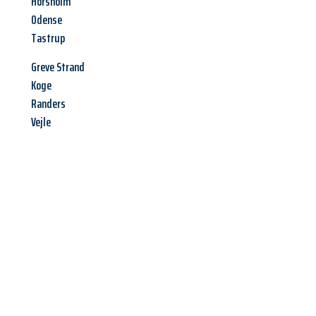
Horsholm
Odense
Tastrup
Greve Strand
Koge
Randers
Vejle
Jetzt anfragen &
Offerte mit
Best-Preis
erhalten!
Schicken Sie uns jetzt Ihre unverbindliche Anfrage und sichern
Sie sich Ihre
individuelle Umzugsofferte für Ihr Anliegen in