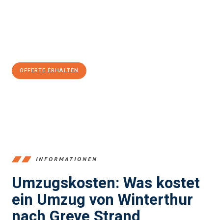
Übergang in Ihr neues Zuhause zu garantieren.
Jetzt
unverbindliche Offerte
erhalten & 100
CHF sparen:
OFFERTE ERHALTEN
+41525880560
INFORMATIONEN
Umzugskosten: Was kostet
ein Umzug von Winterthur
nach Greve Strand