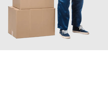
JETZT ANFRAGEN
Erleben Sie mit Umzugsmeister Farber Winterthur, wie
einfach
und stressfrei Ihr Umzug Winterthur Greve Strand
sein kann.
Unser Expertenteam steht bereit, um Ihnen einen reibungslosen