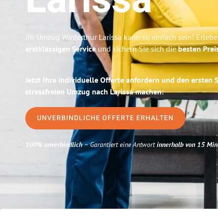
Larissa
Ihr Umzug Winterthur Larissa kann so einfach sein! Erleb
erstklassigen Service
und sichern Sie sich die
besten Prei
Jetzt Ihre individuelle Offerte anfordern und den ersten 
stressfreien Umzug nach Larissa machen:
UNVERBINDLICHE OFFERTE ERHALTEN
100% unverbindlich
– Garantiert eine Antwort
innerhalb von 15 Min