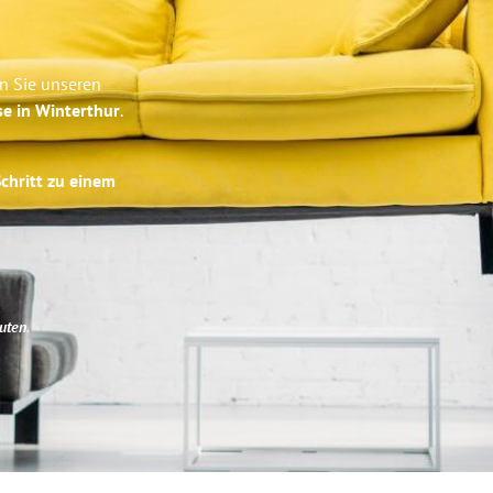
en Sie unseren
se in Winterthur
.
Schritt zu einem
uten
.