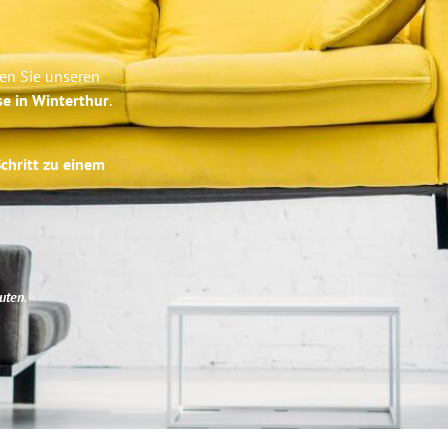
ben Sie unseren
se in Winterthur
.
Schritt zu einem
uten
.