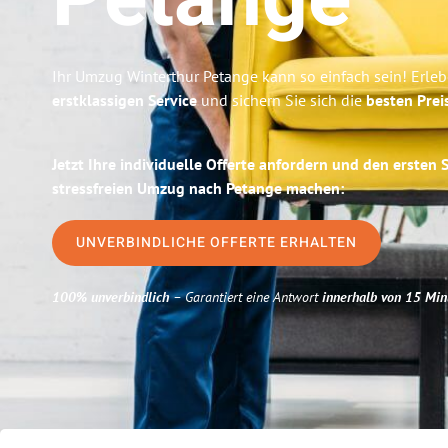
Petange
Ihr Umzug Winterthur Petange kann so einfach sein! Erle
erstklassigen Service
und sichern Sie sich die
besten Prei
Jetzt Ihre individuelle Offerte anfordern und den ersten 
stressfreien Umzug nach Petange machen:
UNVERBINDLICHE OFFERTE ERHALTEN
100% unverbindlich
– Garantiert eine Antwort
innerhalb von 15 Min