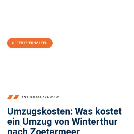
Übergang in Ihr neues Zuhause zu garantieren.
Jetzt
unverbindliche Offerte
erhalten & 100
CHF sparen:
OFFERTE ERHALTEN
+41525880560
INFORMATIONEN
Umzugskosten: Was kostet
ein Umzug von Winterthur
nach Zoetermeer