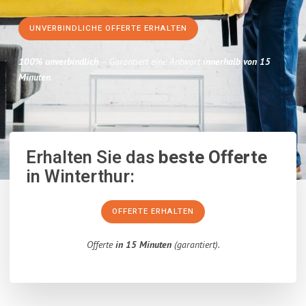
UNVERBINDLICHE OFFERTE ERHALTEN
100% unverbindlich
– Garantiert eine Antwort
innerhalb von 15
Minuten
.
Erhalten Sie das
beste Offerte
in Winterthur:
OFFERTE ERHALTEN
Offerte
in 15 Minuten
(garantiert).