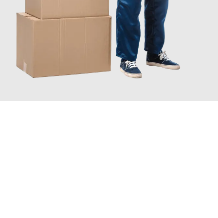
JETZT ANFRAGEN
Erleben Sie mit Umzugsmeister Farber Winterthur, wie
einfach
und stressfrei Ihr Umzug Winterthur Zoetermeer
sein kann.
Unser Expertenteam steht bereit, um Ihnen einen reibungslosen