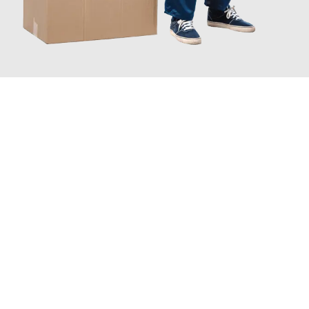
JETZT ANFRAGEN
Erleben Sie mit Umzugsmeister Farber Winterthur, wie
einfach
und stressfrei Ihr Umzug Winterthur Alesund
sein kann. Unser
Expertenteam steht bereit, um Ihnen einen reibungslosen
Übergang in Ihr neues Zuhause zu garantieren.
Jetzt
unverbindliche Offerte
erhalten & 100