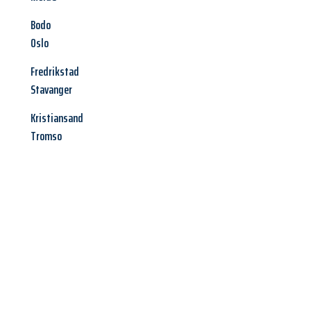
Bodo
Oslo
Fredrikstad
Stavanger
Kristiansand
Tromso
Jetzt anfragen &
Offerte mit
Best-Preis
erhalten!
Schicken Sie uns jetzt Ihre unverbindliche Anfrage und sichern