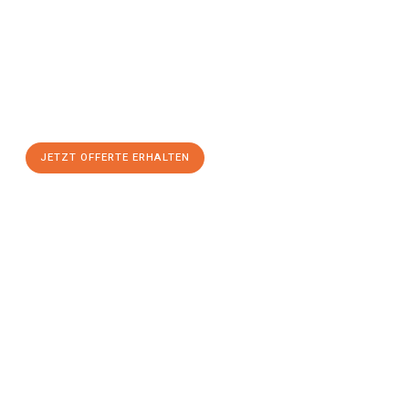
Sie sich Ihre
individuelle Umzugsofferte für Ihr Anliegen in
Winterthur
zum Best-Preis!
Nutzen Sie die Gelegenheit für einen
stressfreien Umzug
mit
maximalem Komfort:
JETZT OFFERTE ERHALTEN