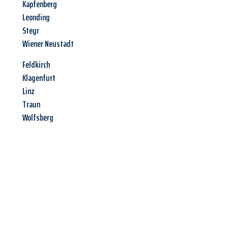
Kapfenberg
Leonding
Steyr
Wiener Neustadt
Feldkirch
Klagenfurt
Linz
Traun
Wolfsberg
Jetzt anfragen &
Offerte mit
Best-Preis
erhalten!