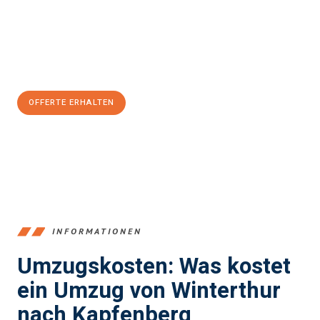
Übergang in Ihr neues Zuhause zu garantieren.
Jetzt
unverbindliche Offerte
erhalten & 100
CHF sparen:
OFFERTE ERHALTEN
+41525880560
INFORMATIONEN
Umzugskosten: Was kostet
ein Umzug von Winterthur
nach Kapfenberg