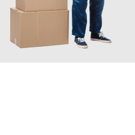
JETZT ANFRAGEN
Erleben Sie mit Umzugsmeister Farber Winterthur, wie
einfach
und stressfrei Ihr Umzug Winterthur Kapfenberg
sein kann.
Unser Expertenteam steht bereit, um Ihnen einen reibungslosen