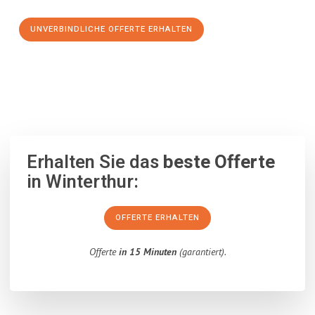
UNVERBINDLICHE OFFERTE ERHALTEN
100% unverbindlich
– Garantiert eine Antwort
innerhalb von 15
Minuten
.
Erhalten Sie das
beste Offerte
in Winterthur:
OFFERTE ERHALTEN
Offerte
in 15 Minuten
(garantiert).