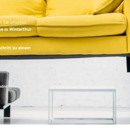
n Sie unseren
se in Winterthur
.
Schritt zu einem
uten
.