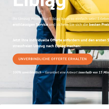
Elbląg
Ihr Umzug Winterthur Elbląg kann so einfach sein! Erlebe
erstklassigen Service
und sichern Sie sich die
besten Prei
Jetzt Ihre individuelle Offerte anfordern und den ersten 
stressfreien Umzug nach Elbląg machen:
UNVERBINDLICHE OFFERTE ERHALTEN
100% unverbindlich
– Garantiert eine Antwort
innerhalb von 15 Min