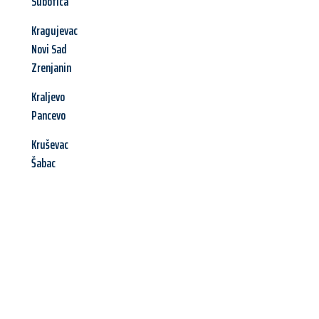
Subotica
Kragujevac
Novi Sad
Zrenjanin
Kraljevo
Pancevo
Kruševac
Šabac
Jetzt anfragen &
Offerte mit
Best-Preis
erhalten!