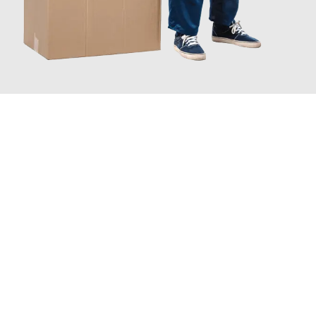
JETZT ANFRAGEN
Erleben Sie mit Umzugsmeister Farber Winterthur, wie
einfach
und stressfrei Ihr Umzug Winterthur Leskovac
sein kann.
Unser Expertenteam steht bereit, um Ihnen einen reibungslosen
Übergang in Ihr neues Zuhause zu garantieren.