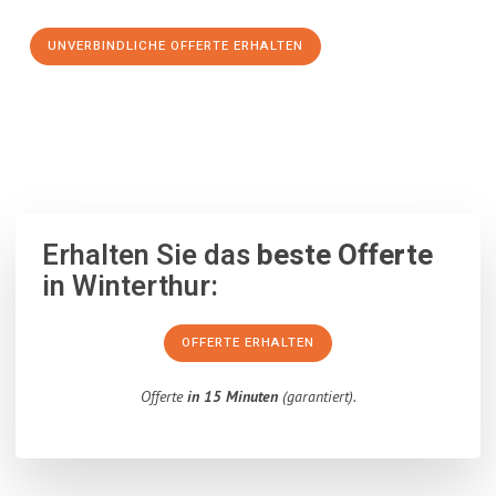
UNVERBINDLICHE OFFERTE ERHALTEN
100% unverbindlich
– Garantiert eine Antwort
innerhalb von 15
Minuten
.
Erhalten Sie das
beste Offerte
in Winterthur:
OFFERTE ERHALTEN
Offerte
in 15 Minuten
(garantiert).