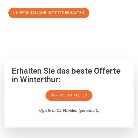
UNVERBINDLICHE OFFERTE ERHALTEN
100% unverbindlich
– Garantiert eine Antwort
innerhalb von 15
Minuten
.
Erhalten Sie das
beste Offerte
in Winterthur:
OFFERTE ERHALTEN
Offerte
in 15 Minuten
(garantiert).