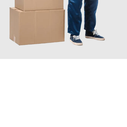
JETZT ANFRAGEN
Erleben Sie mit Umzugsmeister Farber Winterthur, wie
einfach
und stressfrei Ihr Umzug Winterthur Reichenberg
sein kann.
Unser Expertenteam steht bereit, um Ihnen einen reibungslosen