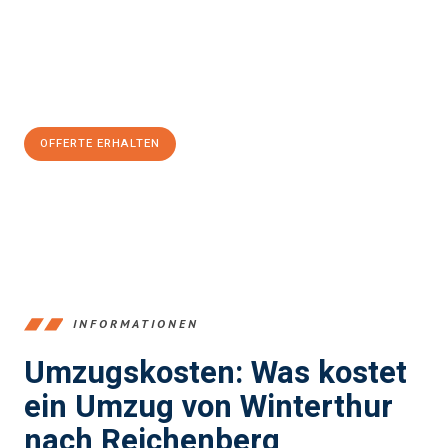
Übergang in Ihr neues Zuhause zu garantieren.
Jetzt
unverbindliche Offerte
erhalten & 100
CHF sparen:
OFFERTE ERHALTEN
+41525880560
INFORMATIONEN
Umzugskosten: Was kostet
ein Umzug von Winterthur
nach Reichenberg