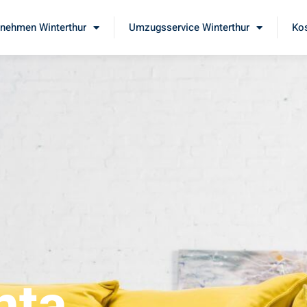
nehmen Winterthur
Umzugsservice Winterthur
Kos