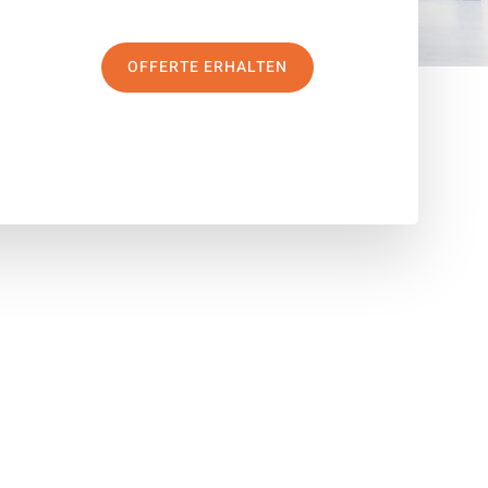
OFFERTE ERHALTEN