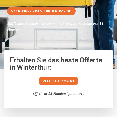
UNVERBINDLICHE OFFERTE ERHALTEN
100% unverbindlich
– Garantiert eine Antwort
innerhalb von 15
Minuten
.
Erhalten Sie das
beste Offerte
in Winterthur:
OFFERTE ERHALTEN
Offerte
in 15 Minuten
(garantiert).