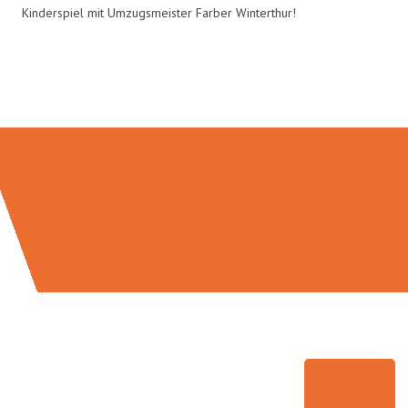
Kinderspiel mit Umzugsmeister Farber Winterthur!
Umzugsmeister Farber in Zahlen: