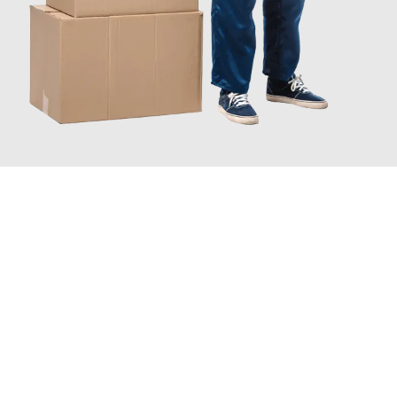
JETZT ANFRAGEN
Erleben Sie mit Umzugsmeister Farber Winterthur, wie
einfach
und stressfrei Ihr Umzug Winterthur Rovaniemi
sein kann.
Unser Expertenteam steht bereit, um Ihnen einen reibungslosen
Übergang in Ihr neues Zuhause zu garantieren.