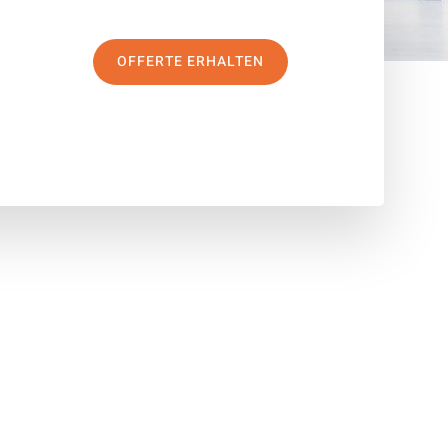
OFFERTE ERHALTEN