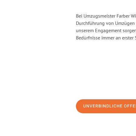
Bei Umzugsmeister Farber Win
Durchführung von Umzügen vo
unserem Engagement sorgen 
Bedürfnisse immer an erster 
UNVERBINDLICHE OFFE