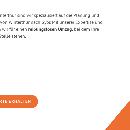
terthur sind wir spezialisiert auf die Planung und
n Winterthur nach Győr. Mit unserer Expertise und
wir für einen
reibungslosen Umzug
, bei dem Ihre
Stelle stehen.
RTE ERHALTEN