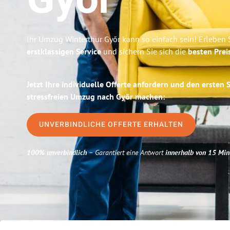
Győr
Ihr Umzug Winterthur Győr kann so einfach sein! Erleben 
erstklassigen Service
und sichern Sie sich die
besten Prei
Jetzt Ihre individuelle Offerte anfordern und den ersten 
stressfreien Umzug nach Győr machen:
UNVERBINDLICHE OFFERTE ERHALTEN
100% unverbindlich
– Garantiert eine Antwort
innerhalb von 15 Min