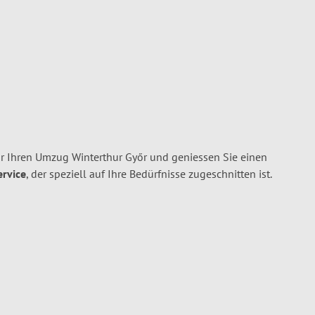
r Ihren Umzug Winterthur Győr und geniessen Sie einen
ervice
, der speziell auf Ihre Bedürfnisse zugeschnitten ist.