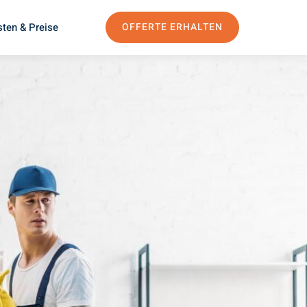
ten & Preise
OFFERTE ERHALTEN