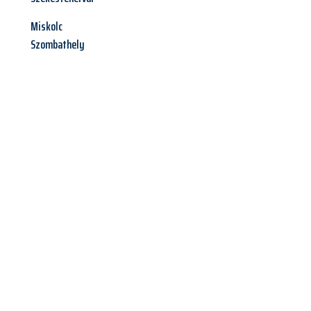
Miskolc
Szombathely
Jetzt anfragen &
Offerte mit
Best-Preis
erhalten!
Schicken Sie uns jetzt Ihre unverbindliche Anfrage und sichern
Sie sich Ihre
individuelle Umzugsofferte für Ihr Anliegen in
Winterthur
zum Best-Preis!
Nutzen Sie die Gelegenheit für einen
stressfreien Umzug
mit
maximalem Komfort: