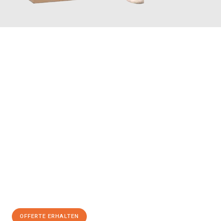
JETZT ANFRAGEN
Erleben Sie mit Umzugsmeister Farber Winterthur, wie
einfach
und stressfrei Ihr Umzug Winterthur Szeged
sein kann. Unser
Expertenteam steht bereit, um Ihnen einen reibungslosen
Übergang in Ihr neues Zuhause zu garantieren.
Jetzt
unverbindliche Offerte
erhalten & 100
CHF sparen:
OFFERTE ERHALTEN
+41525880560