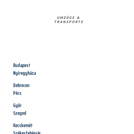
UMZÜGE &
TRANSPORTE
Budapest
Nyíregyháza
Debrecen
Pécs
Győr
Szeged
Kecskemét
Székesfehérvár