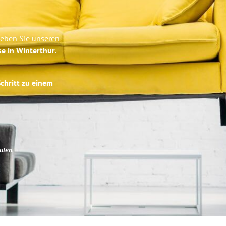
leben Sie unseren
se in Winterthur
.
Schritt zu einem
uten
.