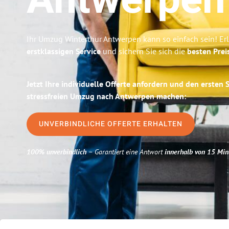
Antwerpen
Ihr Umzug Winterthur Antwerpen kann so einfach sein! Er
erstklassigen Service
und sichern Sie sich die
besten Prei
Jetzt Ihre individuelle Offerte anfordern und den ersten 
stressfreien Umzug nach Antwerpen machen:
UNVERBINDLICHE OFFERTE ERHALTEN
100% unverbindlich
– Garantiert eine Antwort
innerhalb von 15 Min