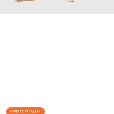
JETZT ANFRAGEN
Erleben Sie mit Umzugsmeister Farber Winterthur, wie
einfach
und stressfrei Ihr Umzug Winterthur Brügge
sein kann. Unser
Expertenteam steht bereit, um Ihnen einen reibungslosen
Übergang in Ihr neues Zuhause zu garantieren.
Jetzt
unverbindliche Offerte
erhalten & 100
CHF sparen:
OFFERTE ERHALTEN
+41525880560