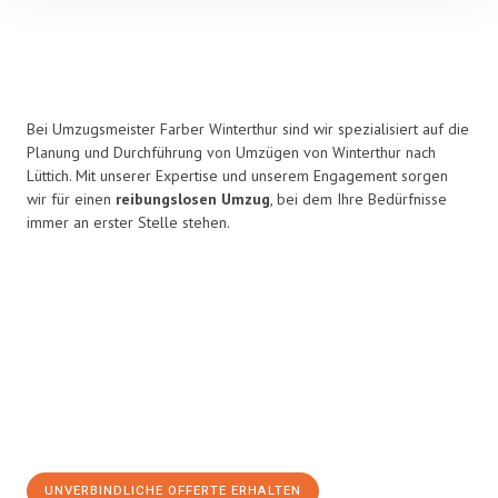
Bei Umzugsmeister Farber Winterthur sind wir spezialisiert auf die
Planung und Durchführung von Umzügen von Winterthur nach
Lüttich. Mit unserer Expertise und unserem Engagement sorgen
wir für einen
reibungslosen Umzug
, bei dem Ihre Bedürfnisse
immer an erster Stelle stehen.
UNVERBINDLICHE OFFERTE ERHALTEN