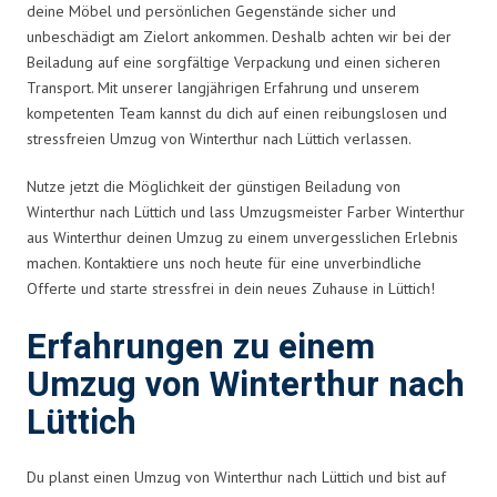
deine Möbel und persönlichen Gegenstände sicher und
unbeschädigt am Zielort ankommen. Deshalb achten wir bei der
Beiladung auf eine sorgfältige Verpackung und einen sicheren
Transport. Mit unserer langjährigen Erfahrung und unserem
kompetenten Team kannst du dich auf einen reibungslosen und
stressfreien Umzug von Winterthur nach Lüttich verlassen.
Nutze jetzt die Möglichkeit der günstigen Beiladung von
Winterthur nach Lüttich und lass Umzugsmeister Farber Winterthur
aus Winterthur deinen Umzug zu einem unvergesslichen Erlebnis
machen. Kontaktiere uns noch heute für eine unverbindliche
Offerte und starte stressfrei in dein neues Zuhause in Lüttich!
Erfahrungen zu einem
Umzug von Winterthur nach
Lüttich
Du planst einen Umzug von Winterthur nach Lüttich und bist auf