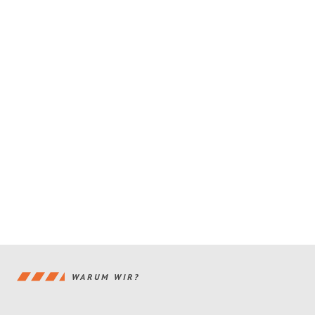
WARUM WIR?