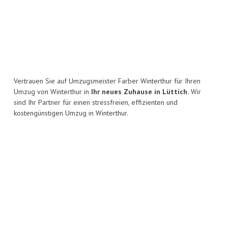
Vertrauen Sie auf Umzugsmeister Farber Winterthur für Ihren
Umzug von Winterthur in
Ihr neues Zuhause in Lüttich.
Wir
sind Ihr Partner für einen stressfreien, effizienten und
kostengünstigen Umzug in Winterthur.