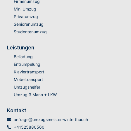
Firmenumzug
Mini Umzug
Privatumzug
Seniorenumzug
Studentenumzug
Leistungen
Beiladung
Entrümpelung
Klaviertransport
Möbeltransport
Umzugshelfer
Umzug 3 Mann + LKW
Kontakt
anfrage@umzugsmeister-winterthur.ch
+41525880560