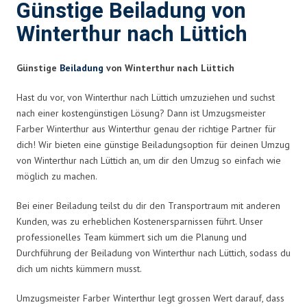
Günstige Beiladung von
Winterthur nach Lüttich
Günstige
Beiladung
von Winterthur nach Lüttich
Hast du vor, von Winterthur nach Lüttich umzuziehen und suchst
nach einer kostengünstigen Lösung? Dann ist Umzugsmeister
Farber Winterthur aus Winterthur genau der richtige Partner für
dich! Wir bieten eine günstige Beiladungsoption für deinen Umzug
von Winterthur nach Lüttich an, um dir den Umzug so einfach wie
möglich zu machen.
Bei einer Beiladung teilst du dir den Transportraum mit anderen
Kunden, was zu erheblichen Kostenersparnissen führt. Unser
professionelles Team kümmert sich um die Planung und
Durchführung der Beiladung von Winterthur nach Lüttich, sodass du
dich um nichts kümmern musst.
Umzugsmeister Farber Winterthur legt grossen Wert darauf, dass