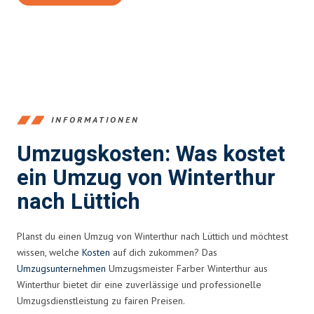
INFORMATIONEN
Umzugskosten: Was kostet
ein Umzug von Winterthur
nach Lüttich
Planst du einen Umzug von Winterthur nach Lüttich und möchtest
wissen, welche
Kosten
auf dich zukommen? Das
Umzugsunternehmen
Umzugsmeister Farber Winterthur aus
Winterthur bietet dir eine zuverlässige und professionelle
Umzugsdienstleistung zu fairen Preisen.