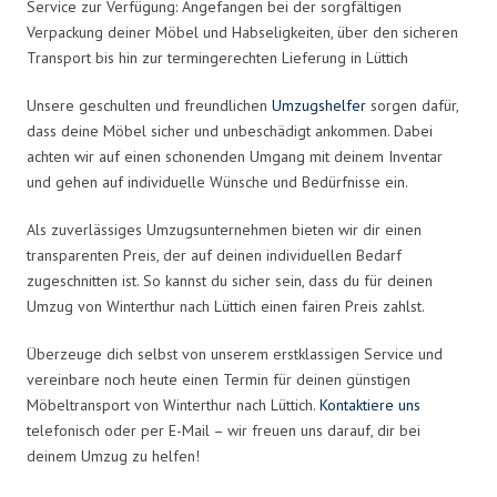
Service zur Verfügung: Angefangen bei der sorgfältigen
Verpackung deiner Möbel und Habseligkeiten, über den sicheren
Transport bis hin zur termingerechten Lieferung in Lüttich
Unsere geschulten und freundlichen
Umzugshelfer
sorgen dafür,
dass deine Möbel sicher und unbeschädigt ankommen. Dabei
achten wir auf einen schonenden Umgang mit deinem Inventar
und gehen auf individuelle Wünsche und Bedürfnisse ein.
Als zuverlässiges Umzugsunternehmen bieten wir dir einen
transparenten Preis, der auf deinen individuellen Bedarf
zugeschnitten ist. So kannst du sicher sein, dass du für deinen
Umzug von Winterthur nach Lüttich einen fairen Preis zahlst.
Überzeuge dich selbst von unserem erstklassigen Service und
vereinbare noch heute einen Termin für deinen günstigen
Möbeltransport von Winterthur nach Lüttich.
Kontaktiere uns
telefonisch oder per E-Mail – wir freuen uns darauf, dir bei
deinem Umzug zu helfen!