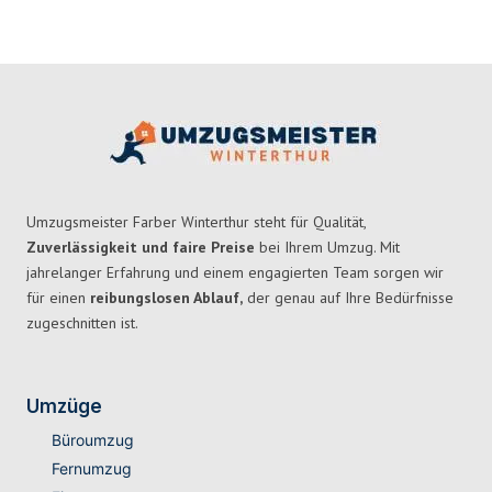
Umzugsmeister Farber Winterthur steht für Qualität,
Zuverlässigkeit und faire Preise
bei Ihrem Umzug. Mit
jahrelanger Erfahrung und einem engagierten Team sorgen wir
für einen
reibungslosen Ablauf,
der genau auf Ihre Bedürfnisse
zugeschnitten ist.
Umzüge
Büroumzug
Fernumzug