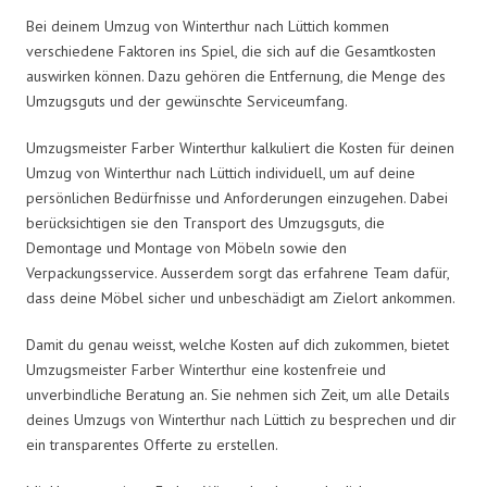
Bei deinem Umzug von Winterthur nach Lüttich kommen
verschiedene Faktoren ins Spiel, die sich auf die Gesamtkosten
auswirken können. Dazu gehören die Entfernung, die Menge des
Umzugsguts und der gewünschte Serviceumfang.
Umzugsmeister Farber Winterthur kalkuliert die Kosten für deinen
Umzug von Winterthur nach Lüttich individuell, um auf deine
persönlichen Bedürfnisse und Anforderungen einzugehen. Dabei
berücksichtigen sie den Transport des Umzugsguts, die
Demontage und Montage von Möbeln sowie den
Verpackungsservice. Ausserdem sorgt das erfahrene Team dafür,
dass deine Möbel sicher und unbeschädigt am Zielort ankommen.
Damit du genau weisst, welche Kosten auf dich zukommen, bietet
Umzugsmeister Farber Winterthur eine kostenfreie und
unverbindliche Beratung an. Sie nehmen sich Zeit, um alle Details
deines Umzugs von Winterthur nach Lüttich zu besprechen und dir
ein transparentes Offerte zu erstellen.