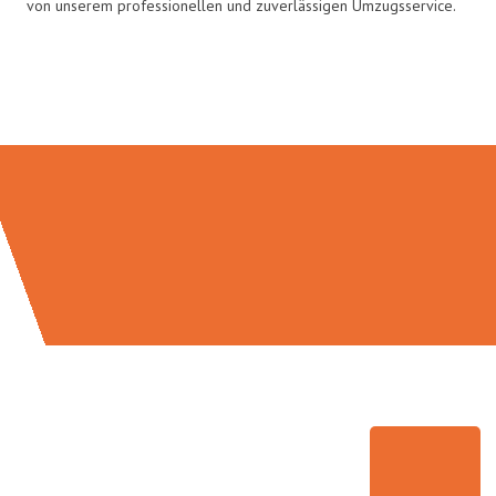
von unserem professionellen und zuverlässigen Umzugsservice.
Umzugsmeister Farber in Zahlen: