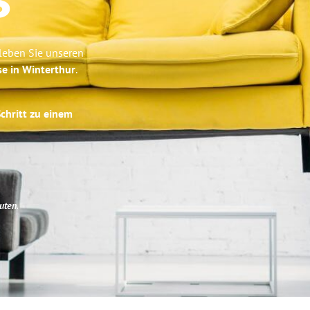
s
rleben Sie unseren
se in Winterthur
.
Schritt zu einem
uten
.