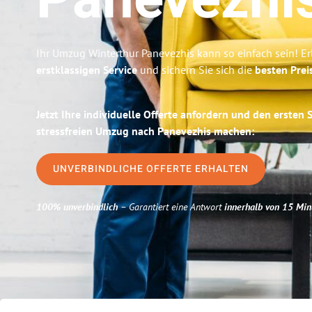
Panevezhi
Ihr Umzug Winterthur Panevezhis kann so einfach sein! E
erstklassigen Service
und sichern Sie sich die
besten Prei
Jetzt Ihre individuelle Offerte anfordern und den ersten 
stressfreien Umzug nach Panevezhis machen:
UNVERBINDLICHE OFFERTE ERHALTEN
100% unverbindlich
– Garantiert eine Antwort
innerhalb von 15 Min