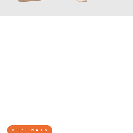
JETZT ANFRAGEN
Erleben Sie mit Umzugsmeister Farber Winterthur, wie
einfach
und stressfrei Ihr Umzug Winterthur Paphos
sein kann. Unser
Expertenteam steht bereit, um Ihnen einen reibungslosen
Übergang in Ihr neues Zuhause zu garantieren.
Jetzt
unverbindliche Offerte
erhalten & 100
CHF sparen:
OFFERTE ERHALTEN
+41525880560