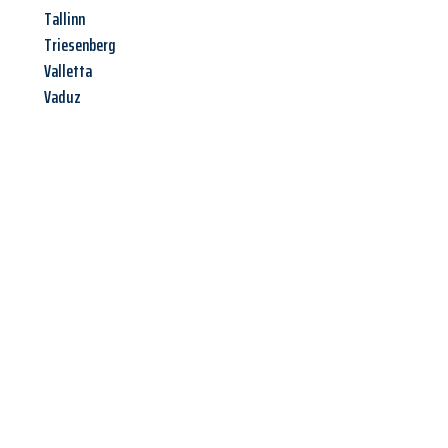
Tallinn
Triesenberg
Valletta
Vaduz
Jetzt anfragen &
Offerte mit
Best-Preis
erhalten!
Schicken Sie uns jetzt Ihre unverbindliche Anfrage und sichern
Sie sich Ihre
individuelle Umzugsofferte für Ihr Anliegen in
Winterthur
zum Best-Preis!
Nutzen Sie die Gelegenheit für einen
stressfreien Umzug
mit