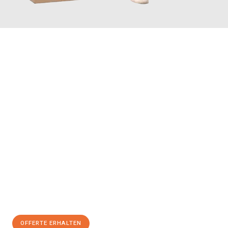
JETZT ANFRAGEN
Erleben Sie mit Umzugsmeister Farber Winterthur, wie
einfach
und stressfrei Ihr Umzug Winterthur Vaduz
sein kann. Unser
Expertenteam steht bereit, um Ihnen einen reibungslosen
Übergang in Ihr neues Zuhause zu garantieren.
Jetzt
unverbindliche Offerte
erhalten & 100
CHF sparen:
OFFERTE ERHALTEN
+41525880560