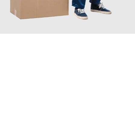
JETZT ANFRAGEN
Erleben Sie mit Umzugsmeister Farber Winterthur, wie
einfach
und stressfrei Ihr Umzug Winterthur Messina
sein kann. Unser
Expertenteam steht bereit, um Ihnen einen reibungslosen
Übergang in Ihr neues Zuhause zu garantieren.
Jetzt
unverbindliche Offerte
erhalten & 100