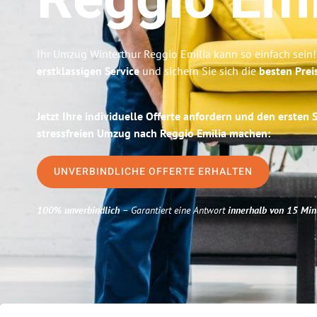
Reggio Emi
Ihr Umzug Winterthur Reggio Emilia kann so einfach sein!
erstklassigen Service
und sichern Sie sich die
besten Prei
Jetzt Ihre individuelle Offerte anfordern und den ersten 
stressfreien Umzug nach Reggio Emilia machen:
UNVERBINDLICHE OFFERTE ERHALTEN
100% unverbindlich
– Garantiert eine Antwort
innerhalb von 15 Min