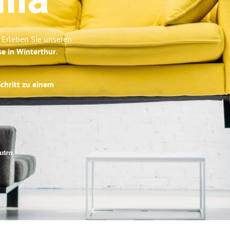
lia
 Erleben Sie unseren
se in Winterthur
.
Schritt zu einem
uten
.