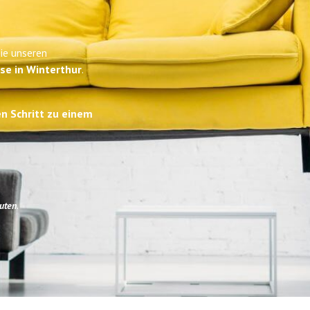
Sie unseren
se in Winterthur
.
en Schritt zu einem
uten
.