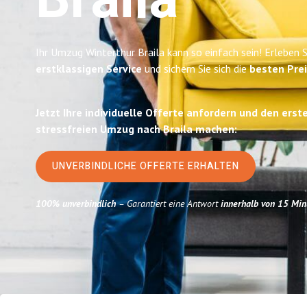
Braila
Ihr Umzug Winterthur Braila kann so einfach sein! Erleben 
erstklassigen Service
und sichern Sie sich die
besten Prei
Jetzt Ihre individuelle Offerte anfordern und den erst
stressfreien Umzug nach Braila machen:
UNVERBINDLICHE OFFERTE ERHALTEN
100% unverbindlich
– Garantiert eine Antwort
innerhalb von 15 Min