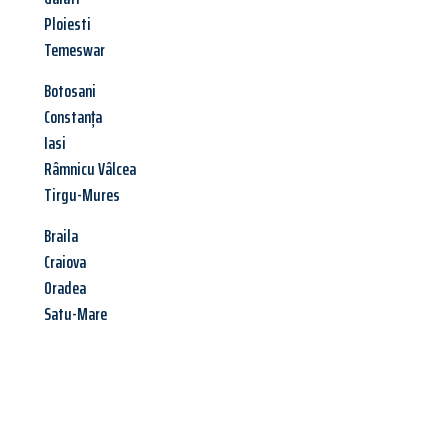
Ploiesti
Temeswar
Botosani
Constanța
Iasi
Râmnicu Vâlcea
Tirgu-Mures
Braila
Craiova
Oradea
Satu-Mare