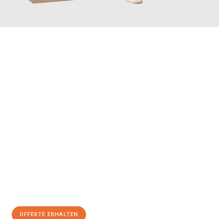
JETZT ANFRAGEN
Erleben Sie mit Umzugsmeister Farber Winterthur, wie
einfach
und stressfrei Ihr Umzug Winterthur Craiova
sein kann. Unser
Expertenteam steht bereit, um Ihnen einen reibungslosen
Übergang in Ihr neues Zuhause zu garantieren.
Jetzt
unverbindliche Offerte
erhalten & 100
CHF sparen:
OFFERTE ERHALTEN
+41525880560