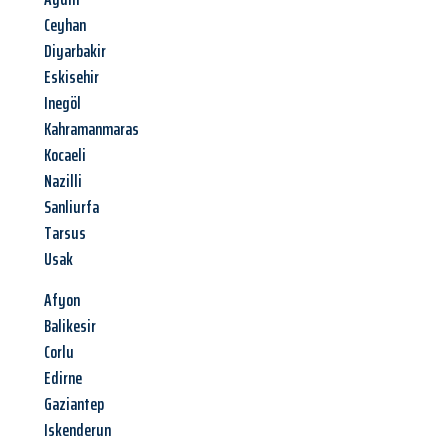
Ceyhan
Diyarbakir
Eskisehir
Inegöl
Kahramanmaras
Kocaeli
Nazilli
Sanliurfa
Tarsus
Usak
Afyon
Balikesir
Corlu
Edirne
Gaziantep
Iskenderun