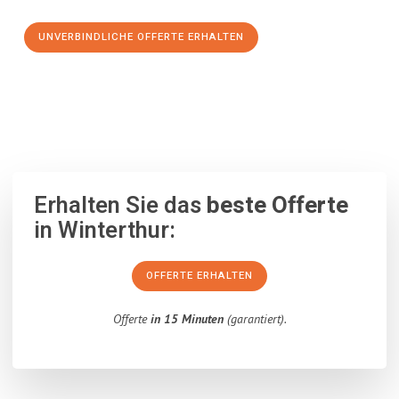
UNVERBINDLICHE OFFERTE ERHALTEN
100% unverbindlich
– Garantiert eine Antwort
innerhalb von 15
Minuten
.
Erhalten Sie das
beste Offerte
in Winterthur:
OFFERTE ERHALTEN
Offerte
in 15 Minuten
(garantiert).