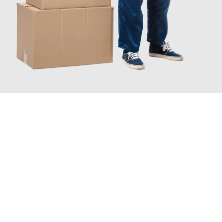
JETZT ANFRAGEN
Erleben Sie mit Umzugsmeister Farber Winterthur, wie
einfach
und stressfrei Ihr Umzug Winterthur Adiyaman
sein kann.
Unser Expertenteam steht bereit, um Ihnen einen reibungslosen
Übergang in Ihr neues Zuhause zu garantieren.