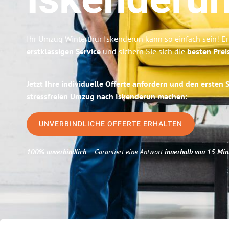
Iskenderu
Ihr Umzug Winterthur Iskenderun kann so einfach sein! E
erstklassigen Service
und sichern Sie sich die
besten Prei
Jetzt Ihre individuelle Offerte anfordern und den ersten 
stressfreien Umzug nach Iskenderun machen:
UNVERBINDLICHE OFFERTE ERHALTEN
100% unverbindlich
– Garantiert eine Antwort
innerhalb von 15 Min