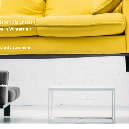
n
rleben Sie unseren
se in Winterthur
.
Schritt zu einem
uten
.