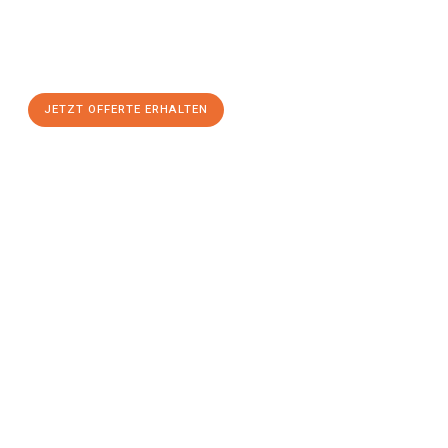
Nutzen Sie die Gelegenheit für einen
stressfreien Umzug
mit
maximalem Komfort:
JETZT OFFERTE ERHALTEN