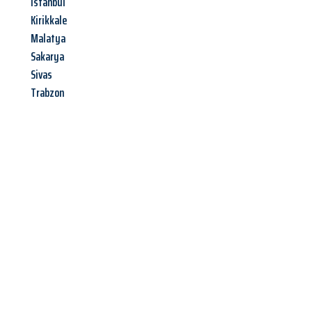
Istanbul
Kirikkale
Malatya
Sakarya
Sivas
Trabzon
Jetzt anfragen &
Offerte mit
Best-Preis
erhalten!
Schicken Sie uns jetzt Ihre unverbindliche Anfrage und sichern
Sie sich Ihre
individuelle Umzugsofferte für Ihr Anliegen in
Winterthur
zum Best-Preis!