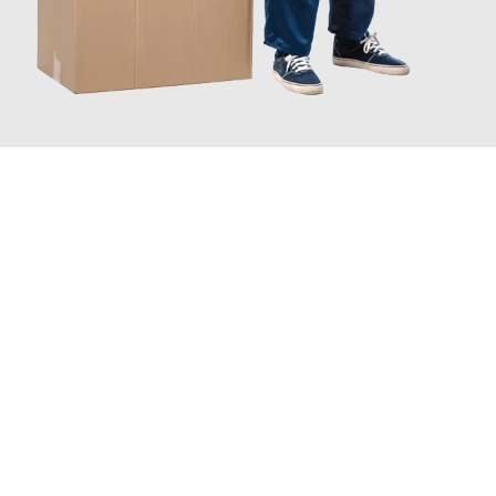
JETZT ANFRAGEN
Erleben Sie mit Umzugsmeister Farber Winterthur, wie
einfach
und stressfrei Ihr Umzug Winterthur Sanliurfa
sein kann. Unser
Expertenteam steht bereit, um Ihnen einen reibungslosen
Übergang in Ihr neues Zuhause zu garantieren.