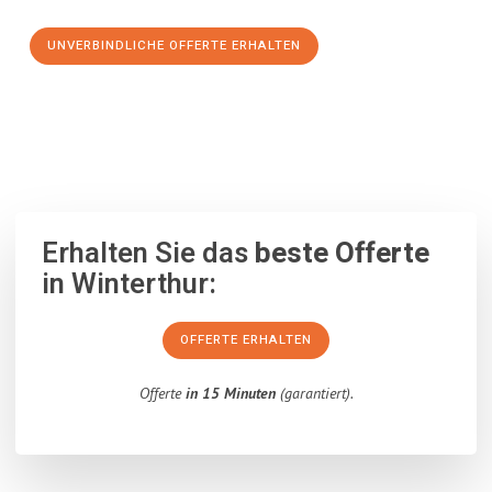
UNVERBINDLICHE OFFERTE ERHALTEN
100% unverbindlich
– Garantiert eine Antwort
innerhalb von 15
Minuten
.
Erhalten Sie das
beste Offerte
in Winterthur:
OFFERTE ERHALTEN
Offerte
in 15 Minuten
(garantiert).