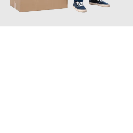
JETZT ANFRAGEN
Erleben Sie mit Umzugsmeister Farber Winterthur, wie
einfach
und stressfrei Ihr Umzug Winterthur Bremen
sein kann. Unser
Expertenteam steht bereit, um Ihnen einen reibungslosen
Übergang in Ihr neues Zuhause zu garantieren.
Jetzt
unverbindliche Offerte
erhalten & 100
CHF sparen: