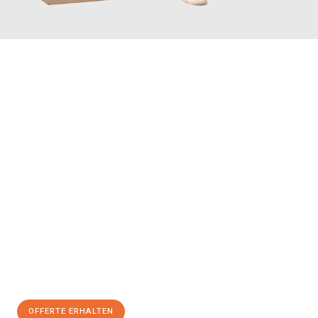
JETZT ANFRAGEN
Erleben Sie mit Umzugsmeister Farber Winterthur, wie
einfach
und stressfrei Ihr Umzug Winterthur Fürth
sein kann. Unser
Expertenteam steht bereit, um Ihnen einen reibungslosen
Übergang in Ihr neues Zuhause zu garantieren.
Jetzt
unverbindliche Offerte
erhalten & 100
CHF sparen:
OFFERTE ERHALTEN
+41525880560