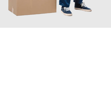
JETZT ANFRAGEN
Erleben Sie mit Umzugsmeister Farber Winterthur, wie
einfach
und stressfrei Ihr Umzug Winterthur Solingen
sein kann. Unser
Expertenteam steht bereit, um Ihnen einen reibungslosen
Übergang in Ihr neues Zuhause zu garantieren.
Jetzt
unverbindliche Offerte
erhalten & 100