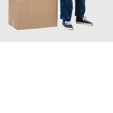
JETZT ANFRAGEN
Erleben Sie mit Umzugsmeister Farber Winterthur, wie
einfach
und stressfrei Ihr Umzug Winterthur Chemnitz
sein kann.
Unser Expertenteam steht bereit, um Ihnen einen reibungslosen
Übergang in Ihr neues Zuhause zu garantieren.