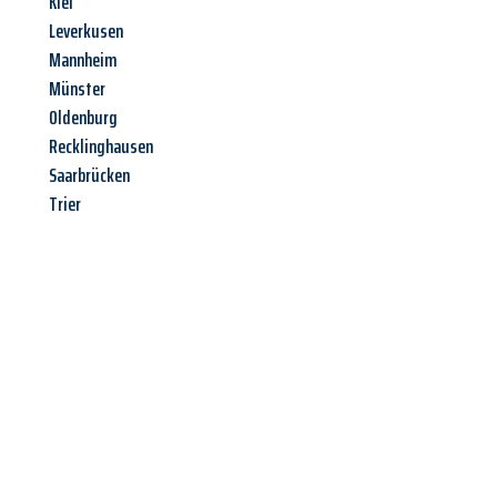
Kiel
Leverkusen
Mannheim
Münster
Oldenburg
Recklinghausen
Saarbrücken
Trier
Jetzt anfragen &
Offerte mit
Best-Preis
erhalten!
Schicken Sie uns jetzt Ihre unverbindliche Anfrage und sichern