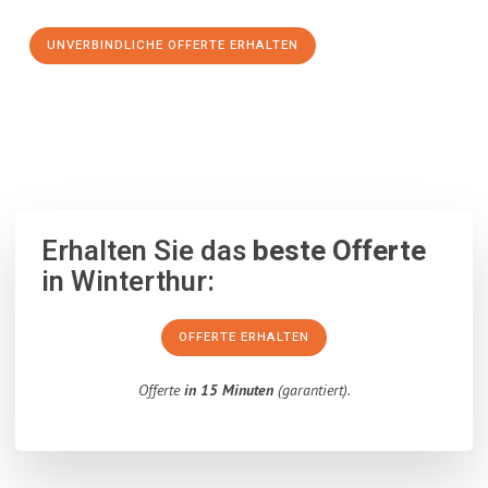
UNVERBINDLICHE OFFERTE ERHALTEN
100% unverbindlich
– Garantiert eine Antwort
innerhalb von 15
Minuten
.
Erhalten Sie das
beste Offerte
in Winterthur:
OFFERTE ERHALTEN
Offerte
in 15 Minuten
(garantiert).