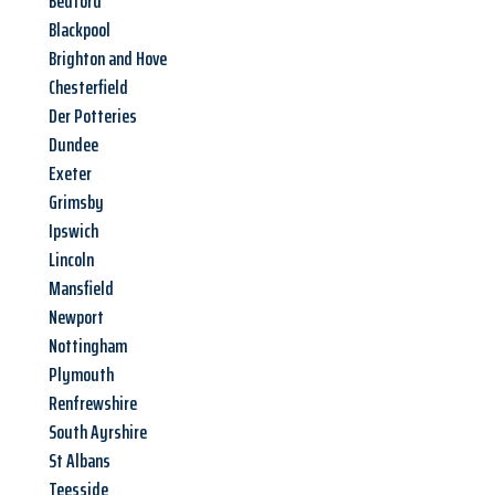
Bedford
Blackpool
Brighton and Hove
Chesterfield
Der Potteries
Dundee
Exeter
Grimsby
Ipswich
Lincoln
Mansfield
Newport
Nottingham
Plymouth
Renfrewshire
South Ayrshire
St Albans
Teesside