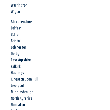
Warrington
Wigan
Aberdeenshire
Belfast
Bolton
Bristol
Colchester
Derby
East Ayrshire
Falkirk
Hastings
Kingston upon Hull
Liverpool
Middlesbrough
North Ayrshire
Nuneaton