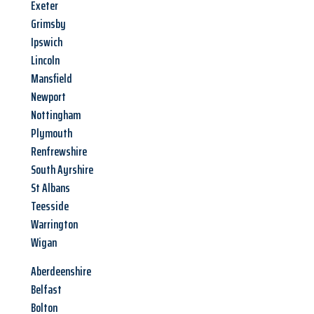
Exeter
Grimsby
Ipswich
Lincoln
Mansfield
Newport
Nottingham
Plymouth
Renfrewshire
South Ayrshire
St Albans
Teesside
Warrington
Wigan
Aberdeenshire
Belfast
Bolton