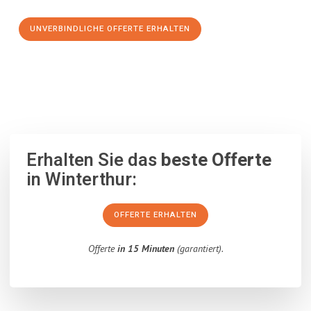
UNVERBINDLICHE OFFERTE ERHALTEN
100% unverbindlich
– Garantiert eine Antwort
innerhalb von 15
Minuten
.
Erhalten Sie das
beste Offerte
in Winterthur:
OFFERTE ERHALTEN
Offerte
in 15 Minuten
(garantiert).