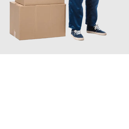
JETZT ANFRAGEN
Erleben Sie mit Umzugsmeister Farber Winterthur, wie
einfach
und stressfrei Ihr Umzug Winterthur Gloucester
sein kann.
Unser Expertenteam steht bereit, um Ihnen einen reibungslosen
Übergang in Ihr neues Zuhause zu garantieren.