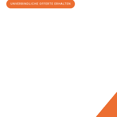
UNVERBINDLICHE OFFERTE ERHALTEN