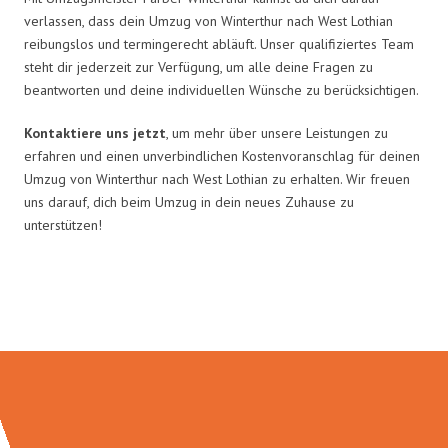
verlassen, dass dein Umzug von Winterthur nach West Lothian
reibungslos und termingerecht abläuft. Unser qualifiziertes Team
steht dir jederzeit zur Verfügung, um alle deine Fragen zu
beantworten und deine individuellen Wünsche zu berücksichtigen.
Kontaktiere uns jetzt
, um mehr über unsere Leistungen zu
erfahren und einen unverbindlichen Kostenvoranschlag für deinen
Umzug von Winterthur nach West Lothian zu erhalten. Wir freuen
uns darauf, dich beim Umzug in dein neues Zuhause zu
unterstützen!
Umzugsmeister Farber in Zahlen: