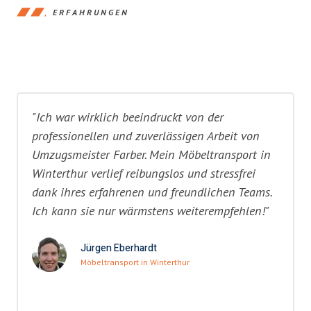
ERFAHRUNGEN
"Ich war wirklich beeindruckt von der
professionellen und zuverlässigen Arbeit von
Umzugsmeister Farber. Mein Möbeltransport in
Winterthur verlief reibungslos und stressfrei
dank ihres erfahrenen und freundlichen Teams.
Ich kann sie nur wärmstens weiterempfehlen!"
Jürgen Eberhardt
Möbeltransport in Winterthur