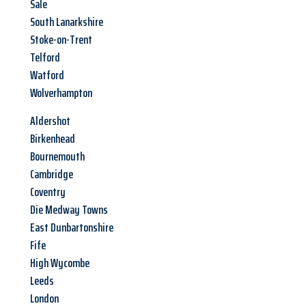
Sale
South Lanarkshire
Stoke-on-Trent
Telford
Watford
Wolverhampton
Aldershot
Birkenhead
Bournemouth
Cambridge
Coventry
Die Medway Towns
East Dunbartonshire
Fife
High Wycombe
Leeds
London