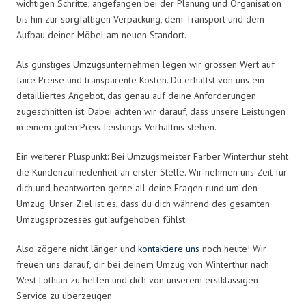
wichtigen Schritte, angefangen bei der Planung und Organisation
bis hin zur sorgfältigen Verpackung, dem Transport und dem
Aufbau deiner Möbel am neuen Standort.
Als günstiges Umzugsunternehmen legen wir grossen Wert auf
faire Preise und transparente Kosten. Du erhältst von uns ein
detailliertes Angebot, das genau auf deine Anforderungen
zugeschnitten ist. Dabei achten wir darauf, dass unsere Leistungen
in einem guten Preis-Leistungs-Verhältnis stehen.
Ein weiterer Pluspunkt: Bei Umzugsmeister Farber Winterthur steht
die Kundenzufriedenheit an erster Stelle. Wir nehmen uns Zeit für
dich und beantworten gerne all deine Fragen rund um den
Umzug. Unser Ziel ist es, dass du dich während des gesamten
Umzugsprozesses gut aufgehoben fühlst.
Also zögere nicht länger und
kontaktiere uns
noch heute! Wir
freuen uns darauf, dir bei deinem Umzug von Winterthur nach
West Lothian zu helfen und dich von unserem erstklassigen
Service zu überzeugen.