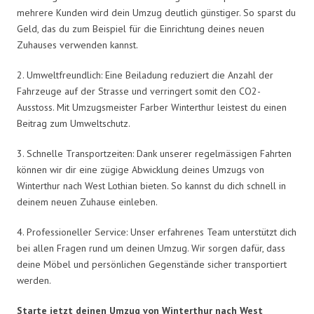
mehrere Kunden wird dein Umzug deutlich günstiger. So sparst du
Geld, das du zum Beispiel für die Einrichtung deines neuen
Zuhauses verwenden kannst.
2. Umweltfreundlich: Eine Beiladung reduziert die Anzahl der
Fahrzeuge auf der Strasse und verringert somit den CO2-
Ausstoss. Mit Umzugsmeister Farber Winterthur leistest du einen
Beitrag zum Umweltschutz.
3. Schnelle Transportzeiten: Dank unserer regelmässigen Fahrten
können wir dir eine zügige Abwicklung deines Umzugs von
Winterthur nach West Lothian bieten. So kannst du dich schnell in
deinem neuen Zuhause einleben.
4. Professioneller Service: Unser erfahrenes Team unterstützt dich
bei allen Fragen rund um deinen Umzug. Wir sorgen dafür, dass
deine Möbel und persönlichen Gegenstände sicher transportiert
werden.
Starte jetzt deinen Umzug von Winterthur nach West