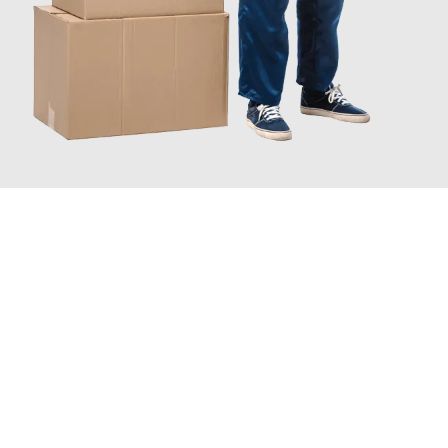
JETZT ANFRAGEN
Erleben Sie mit Umzugsmeister Farber Winterthur, wie
einfach
und stressfrei Ihr Umzug Winterthur Southport
sein kann.
Unser Expertenteam steht bereit, um Ihnen einen reibungslosen
Übergang in Ihr neues Zuhause zu garantieren.