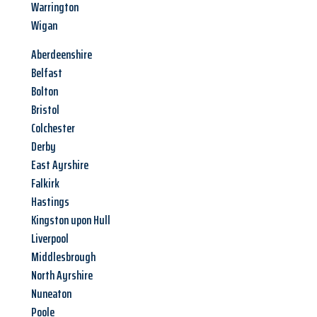
Warrington
Wigan
Aberdeenshire
Belfast
Bolton
Bristol
Colchester
Derby
East Ayrshire
Falkirk
Hastings
Kingston upon Hull
Liverpool
Middlesbrough
North Ayrshire
Nuneaton
Poole