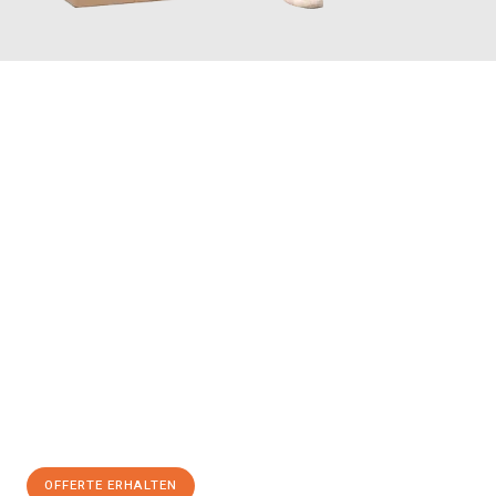
JETZT ANFRAGEN
Erleben Sie mit Umzugsmeister Farber Winterthur, wie
einfach
und stressfrei Ihr Umzug Winterthur Basel
sein kann. Unser
Expertenteam steht bereit, um Ihnen einen reibungslosen
Übergang in Ihr neues Zuhause zu garantieren.
Jetzt
unverbindliche Offerte
erhalten & 100
CHF sparen:
OFFERTE ERHALTEN
+41525880560