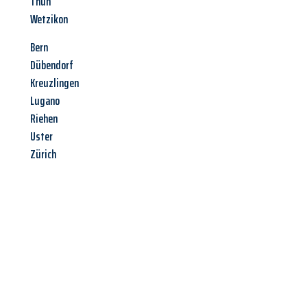
Thun
Wetzikon
Bern
Dübendorf
Kreuzlingen
Lugano
Riehen
Uster
Zürich
Jetzt anfragen &
Offerte mit
Best-Preis
erhalten!