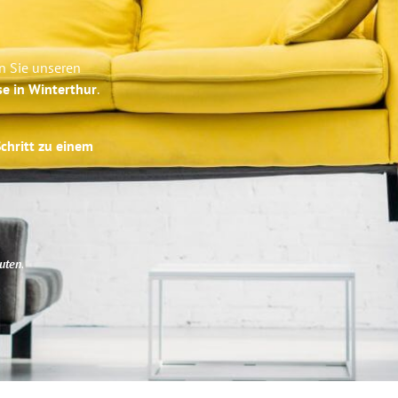
n Sie unseren
se in Winterthur
.
Schritt zu einem
uten
.