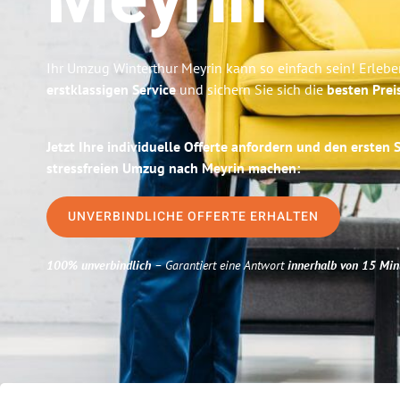
Meyrin
Ihr Umzug Winterthur Meyrin kann so einfach sein! Erlebe
erstklassigen Service
und sichern Sie sich die
besten Prei
Jetzt Ihre individuelle Offerte anfordern und den ersten 
stressfreien Umzug nach Meyrin machen:
UNVERBINDLICHE OFFERTE ERHALTEN
100% unverbindlich
– Garantiert eine Antwort
innerhalb von 15 Min