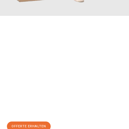
JETZT ANFRAGEN
Erleben Sie mit Umzugsmeister Farber Winterthur, wie
einfach
und stressfrei Ihr Umzug Winterthur Thun
sein kann. Unser
Expertenteam steht bereit, um Ihnen einen reibungslosen
Übergang in Ihr neues Zuhause zu garantieren.
Jetzt
unverbindliche Offerte
erhalten & 100
CHF sparen:
OFFERTE ERHALTEN
+41525880560