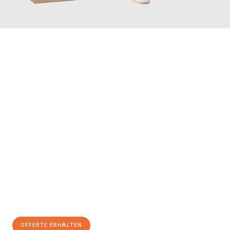
JETZT ANFRAGEN
Erleben Sie mit Umzugsmeister Farber Winterthur, wie
einfach
und stressfrei Ihr Umzug Winterthur Vernier
sein kann. Unser
Expertenteam steht bereit, um Ihnen einen reibungslosen
Übergang in Ihr neues Zuhause zu garantieren.
Jetzt
unverbindliche Offerte
erhalten & 100
CHF sparen:
OFFERTE ERHALTEN
+41525880560