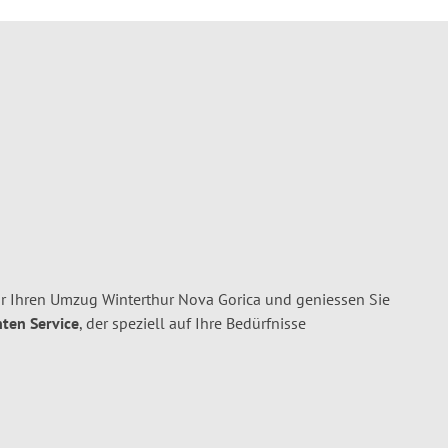
r Ihren Umzug Winterthur Nova Gorica und geniessen Sie
nten Service
, der speziell auf Ihre Bedürfnisse