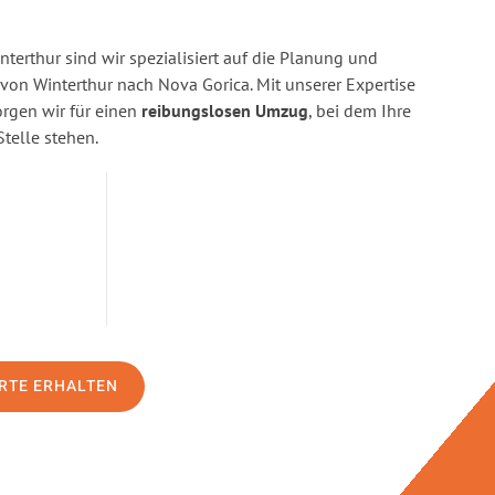
terthur sind wir spezialisiert auf die Planung und
n Winterthur nach Nova Gorica. Mit unserer Expertise
gen wir für einen
reibungslosen Umzug
, bei dem Ihre
Stelle stehen.
RTE ERHALTEN