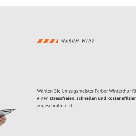
WARUM WIR?
Wählen Sie Umzugsmeister Farber Winterthur fü
einen
stressfreien, schnellen und kosteneffizie
zugeschnitten ist.