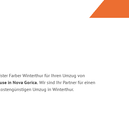
ster Farber Winterthur für Ihren Umzug von
use in Nova Gorica.
Wir sind Ihr Partner für einen
d kostengünstigen Umzug in Winterthur.