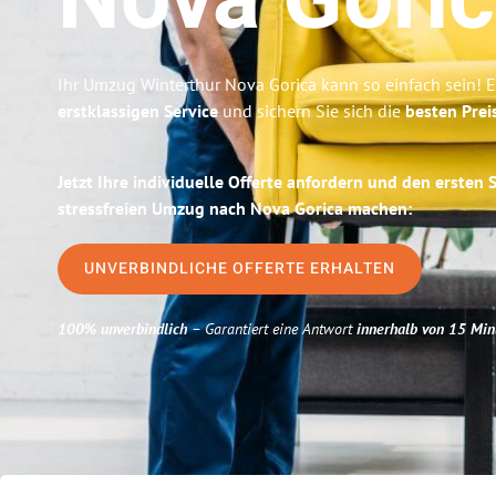
Nova Gori
Ihr Umzug Winterthur Nova Gorica kann so einfach sein! 
erstklassigen Service
und sichern Sie sich die
besten Prei
Jetzt Ihre individuelle Offerte anfordern und den ersten 
stressfreien Umzug nach Nova Gorica machen:
UNVERBINDLICHE OFFERTE ERHALTEN
100% unverbindlich
– Garantiert eine Antwort
innerhalb von 15 Min