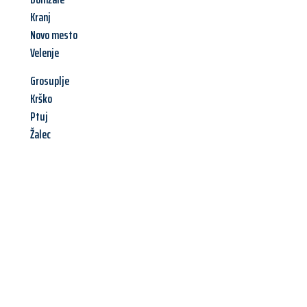
Kranj
Novo mesto
Velenje
Grosuplje
Krško
Ptuj
Žalec
Jetzt anfragen &
Offerte mit
Best-Preis
erhalten!
Schicken Sie uns jetzt Ihre unverbindliche Anfrage und sichern