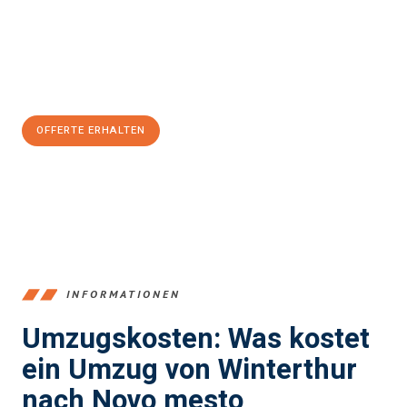
Übergang in Ihr neues Zuhause zu garantieren.
Jetzt
unverbindliche Offerte
erhalten & 100
CHF sparen:
OFFERTE ERHALTEN
+41525880560
INFORMATIONEN
Umzugskosten: Was kostet
ein Umzug von Winterthur
nach Novo mesto