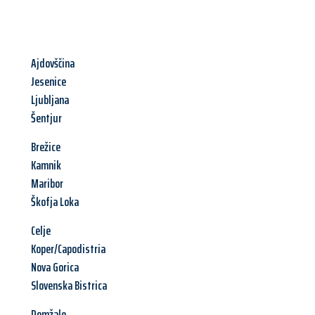
Ajdovščina
Jesenice
Ljubljana
Šentjur
Brežice
Kamnik
Maribor
Škofja Loka
Celje
Koper/Capodistria
Nova Gorica
Slovenska Bistrica
Domžale