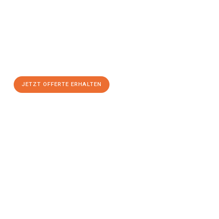
Sie sich Ihre
individuelle Umzugsofferte für Ihr Anliegen in
Winterthur
zum Best-Preis!
Nutzen Sie die Gelegenheit für einen
stressfreien Umzug
mit
maximalem Komfort:
JETZT OFFERTE ERHALTEN