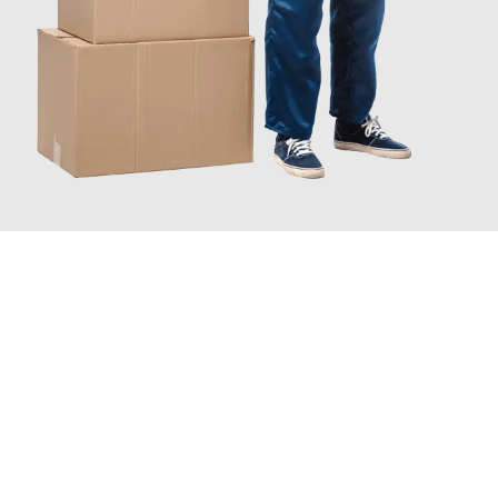
JETZT ANFRAGEN
Erleben Sie mit Umzugsmeister Farber Winterthur, wie
einfach
und stressfrei Ihr Umzug Winterthur Novo mesto
sein kann.
Unser Expertenteam steht bereit, um Ihnen einen reibungslosen