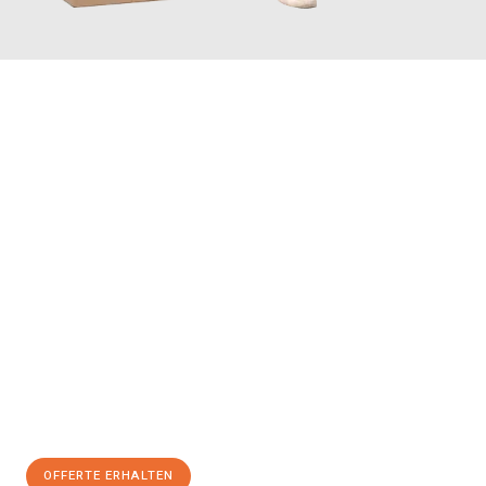
JETZT ANFRAGEN
Erleben Sie mit Umzugsmeister Farber Winterthur, wie
einfach
und stressfrei Ihr Umzug Winterthur Ptuj
sein kann. Unser
Expertenteam steht bereit, um Ihnen einen reibungslosen
Übergang in Ihr neues Zuhause zu garantieren.
Jetzt
unverbindliche Offerte
erhalten & 100
CHF sparen:
OFFERTE ERHALTEN
+41525880560