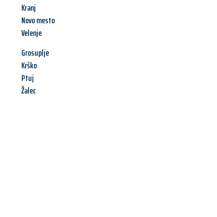
Kranj
Novo mesto
Velenje
Grosuplje
Krško
Ptuj
Žalec
Jetzt anfragen &
Offerte mit
Best-Preis
erhalten!
Schicken Sie uns jetzt Ihre unverbindliche Anfrage und sichern