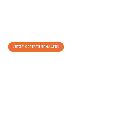
Sie sich Ihre
individuelle Umzugsofferte für Ihr Anliegen in
Winterthur
zum Best-Preis!
Nutzen Sie die Gelegenheit für einen
stressfreien Umzug
mit
maximalem Komfort:
JETZT OFFERTE ERHALTEN