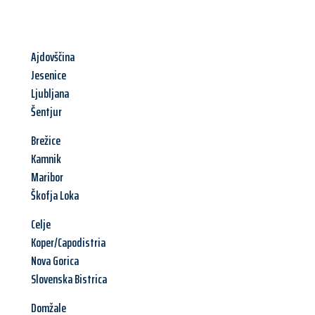
Ajdovščina
Jesenice
Ljubljana
Šentjur
Brežice
Kamnik
Maribor
Škofja Loka
Celje
Koper/Capodistria
Nova Gorica
Slovenska Bistrica
Domžale