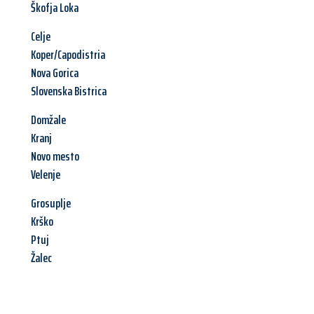
Škofja Loka
Celje
Koper/Capodistria
Nova Gorica
Slovenska Bistrica
Domžale
Kranj
Novo mesto
Velenje
Grosuplje
Krško
Ptuj
Žalec