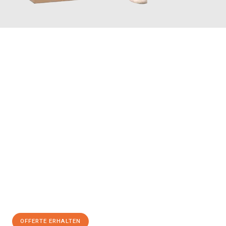
JETZT ANFRAGEN
Erleben Sie mit Umzugsmeister Farber Winterthur, wie
einfach
und stressfrei Ihr Umzug Winterthur Žalec
sein kann. Unser
Expertenteam steht bereit, um Ihnen einen reibungslosen
Übergang in Ihr neues Zuhause zu garantieren.
Jetzt
unverbindliche Offerte
erhalten & 100
CHF sparen:
OFFERTE ERHALTEN
+41525880560