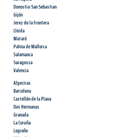
Donostia-San Sebastian
Gijón
Jerez de la Frontera
Lleida
Mataró
Palma de Mallorca
Salamanca
Saragossa
Valencia
Algeciras
Barcelona
Castellón de la Plana
Dos Hermanas
Granada
La Coruña
Logroño