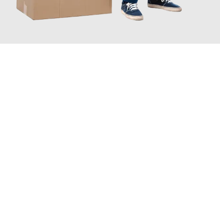
JETZT ANFRAGEN
Erleben Sie mit Umzugsmeister Farber Winterthur, wie
einfach
und stressfrei Ihr Umzug Winterthur Alicante
sein kann. Unser
Expertenteam steht bereit, um Ihnen einen reibungslosen
Übergang in Ihr neues Zuhause zu garantieren.
Jetzt
unverbindliche Offerte
erhalten & 100
CHF sparen: