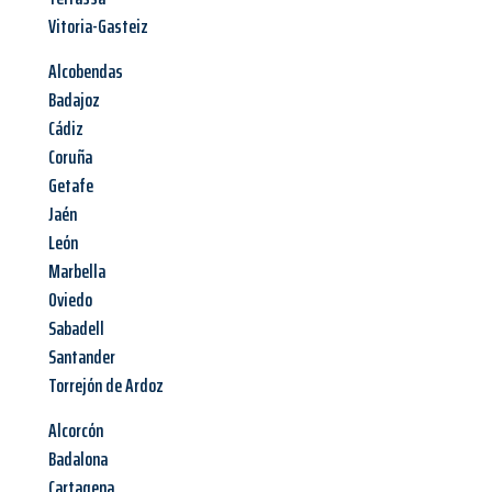
Vitoria-Gasteiz
Alcobendas
Badajoz
Cádiz
Coruña
Getafe
Jaén
León
Marbella
Oviedo
Sabadell
Santander
Torrejón de Ardoz
Alcorcón
Badalona
Cartagena