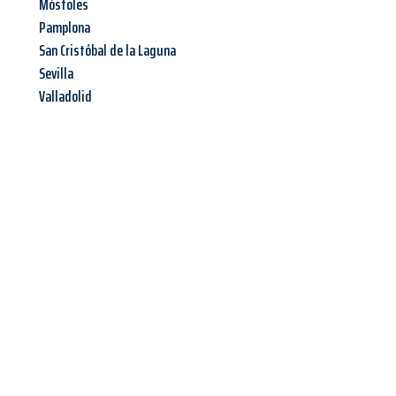
Móstoles
Pamplona
San Cristóbal de la Laguna
Sevilla
Valladolid
Jetzt anfragen &
Offerte mit
Best-Preis
erhalten!
Schicken Sie uns jetzt Ihre unverbindliche Anfrage und sichern
Sie sich Ihre
individuelle Umzugsofferte für Ihr Anliegen in
Winterthur
zum Best-Preis!
Nutzen Sie die Gelegenheit für einen
stressfreien Umzug
mit