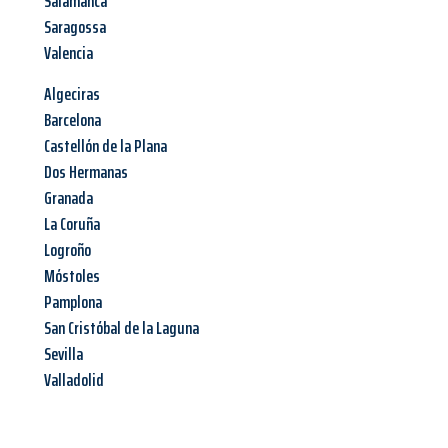
Salamanca
Saragossa
Valencia
Algeciras
Barcelona
Castellón de la Plana
Dos Hermanas
Granada
La Coruña
Logroño
Móstoles
Pamplona
San Cristóbal de la Laguna
Sevilla
Valladolid