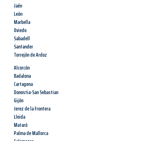
Jaén
León
Marbella
Oviedo
Sabadell
Santander
Torrejón de Ardoz
Alcorcón
Badalona
Cartagena
Donostia-San Sebastian
Gijón
Jerez de la Frontera
Lleida
Mataró
Palma de Mallorca