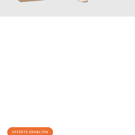
JETZT ANFRAGEN
Erleben Sie mit Umzugsmeister Farber Winterthur, wie
einfach
und stressfrei Ihr Umzug Winterthur Getafe
sein kann. Unser
Expertenteam steht bereit, um Ihnen einen reibungslosen
Übergang in Ihr neues Zuhause zu garantieren.
Jetzt
unverbindliche Offerte
erhalten & 100
CHF sparen:
OFFERTE ERHALTEN
+41525880560