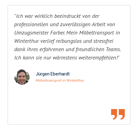
"Ich war wirklich beeindruckt von der
professionellen und zuverlässigen Arbeit von
Umzugsmeister Farber. Mein Möbeltransport in
Winterthur verlief reibungslos und stressfrei
dank ihres erfahrenen und freundlichen Teams.
Ich kann sie nur wärmstens weiterempfehlen!"
Jürgen Eberhardt
Möbeltransport in Winterthur