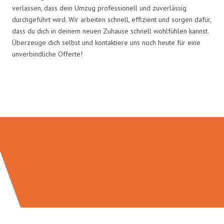
verlassen, dass dein Umzug professionell und zuverlässig
durchgeführt wird. Wir arbeiten schnell, effizient und sorgen dafür,
dass du dich in deinem neuen Zuhause schnell wohlfühlen kannst.
Überzeuge dich selbst und kontaktiere uns noch heute für eine
unverbindliche Offerte!
Umzugsmeister Farber in Zahlen: