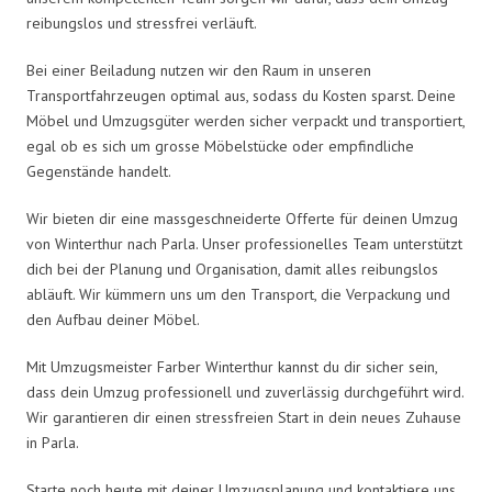
reibungslos und stressfrei verläuft.
Bei einer Beiladung nutzen wir den Raum in unseren
Transportfahrzeugen optimal aus, sodass du Kosten sparst. Deine
Möbel und Umzugsgüter werden sicher verpackt und transportiert,
egal ob es sich um grosse Möbelstücke oder empfindliche
Gegenstände handelt.
Wir bieten dir eine massgeschneiderte Offerte für deinen Umzug
von Winterthur nach Parla. Unser professionelles Team unterstützt
dich bei der Planung und Organisation, damit alles reibungslos
abläuft. Wir kümmern uns um den Transport, die Verpackung und
den Aufbau deiner Möbel.
Mit Umzugsmeister Farber Winterthur kannst du dir sicher sein,
dass dein Umzug professionell und zuverlässig durchgeführt wird.
Wir garantieren dir einen stressfreien Start in dein neues Zuhause
in Parla.
Starte noch heute mit deiner Umzugsplanung und kontaktiere uns