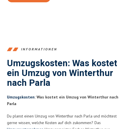
INFORMATIONEN
Umzugskosten: Was kostet
ein Umzug von Winterthur
nach Parla
Umzugskosten
: Was kostet ein Umzug von Winterthur nach
Parla
Du planst einen Umzug von Winterthur nach Parla und möchtest
gerne wissen, welche Kosten auf dich zukommen? Das