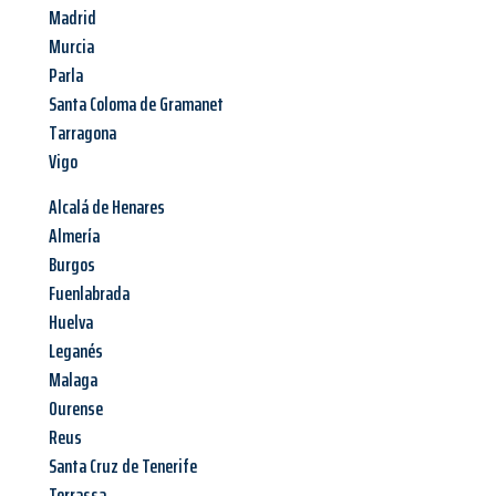
Madrid
Murcia
Parla
Santa Coloma de Gramanet
Tarragona
Vigo
Alcalá de Henares
Almería
Burgos
Fuenlabrada
Huelva
Leganés
Malaga
Ourense
Reus
Santa Cruz de Tenerife
Terrassa