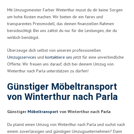
Mit Umzugsmeister Farber Winterthur musst du dir keine Sorgen
um hohe Kosten machen. Wir bieten dir ein faires und
transparentes Preismodell, das deinen finanziellen Rahmen
berücksichtigt. Bei uns zahlst du nur für die Leistungen, die du
wirklich benötigst.
Überzeuge dich selbst von unseren professionellen
Umzugsservices
und
kontaktiere uns
jetzt für eine unverbindliche
Offerte. Wir freuen uns darauf, dich bei deinem Umzug von
Winterthur nach Parla unterstützen zu dürfen!
Günstiger Möbeltransport
von Winterthur nach Parla
Günstiger
Möbeltransport
von Winterthur nach Parla
Du planst einen Umzug von Winterthur nach Parla und suchst nach
einem zuverlässigen und günstigen Umzugsunternehmen? Dann