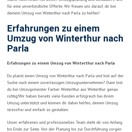
für eine unverbindliche Offerte. Wir freuen uns darauf, dir bei
deinem Umzug von Winterthur nach Parla zu helfen!
Erfahrungen zu einem
Umzug von Winterthur nach
Parla
Erfahrungen zu einem Umzug von Winterthur nach Parla
Du planst einen Umzug von Winterthur nach Parla und bist auf der
Suche nach einem zuverlässigen Umzugsunternehmen? Dann bist
du bei Umzugsmeister Farber Winterthur aus Winterthur genau
richtig!Wir haben bereits viele Kunden erfolgreich bei ihrem
Umzug unterstützt und können dir dabei helfen, deinen Umzug
stressfrei und einfach zu gestalten.
Unser erfahrenes und professionelles Team steht dir von Anfang
bis Ende zur Seite. Von der Planung bis zur Durchführung sorgen