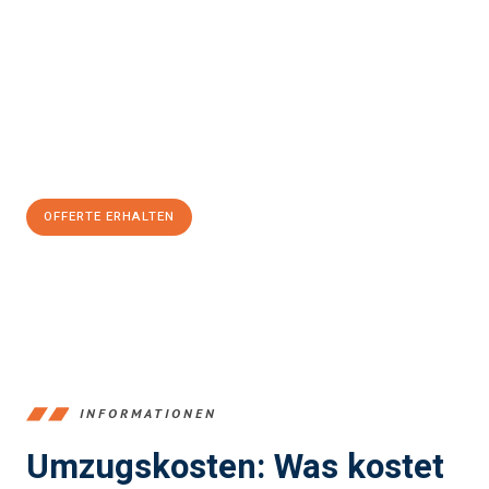
und stressfrei Ihr Umzug Winterthur Palma de Mallorca
sein
kann. Unser Expertenteam steht bereit, um Ihnen einen
reibungslosen Übergang in Ihr neues Zuhause zu garantieren.
Jetzt
unverbindliche Offerte
erhalten & 100
CHF sparen:
OFFERTE ERHALTEN
+41525880560
INFORMATIONEN
Umzugskosten: Was kostet