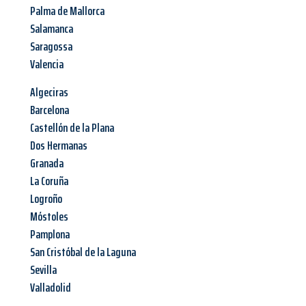
Palma de Mallorca
Salamanca
Saragossa
Valencia
Algeciras
Barcelona
Castellón de la Plana
Dos Hermanas
Granada
La Coruña
Logroño
Móstoles
Pamplona
San Cristóbal de la Laguna
Sevilla
Valladolid