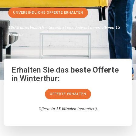
UNVERBINDLICHE OFFERTE ERHALTEN
100% unverbindlich
– Garantiert eine Antwort
innerhalb von 15
Minuten
.
Erhalten Sie das
beste Offerte
in Winterthur:
OFFERTE ERHALTEN
Offerte
in 15 Minuten
(garantiert).