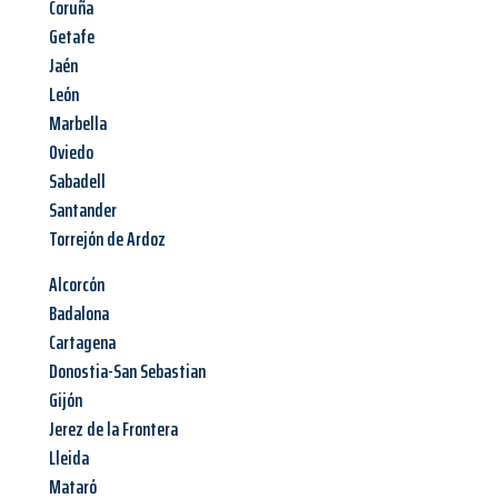
Coruña
Getafe
Jaén
León
Marbella
Oviedo
Sabadell
Santander
Torrejón de Ardoz
Alcorcón
Badalona
Cartagena
Donostia-San Sebastian
Gijón
Jerez de la Frontera
Lleida
Mataró